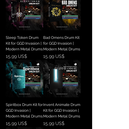
Sleep Token Drum
Bad Omens Drum Kit
Kit for GGD Invasion |
for GGD Invasion |
Modern Metal Drums
Modern Metal Drums
Precio
Precio
15,99 US$
15,99 US$
Spiritbox Drum Kit for
Invent Animate Drum
GGD Invasion |
Kit for GGD Invasion |
Modern Metal Drums
Modern Metal Drums
Precio
Precio
15,99 US$
15,99 US$