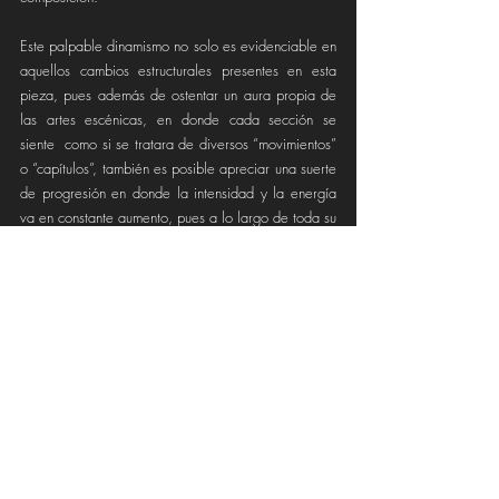
Este palpable dinamismo no solo es evidenciable en 
aquellos cambios estructurales presentes en esta 
pieza, pues además de ostentar un aura propia de 
las artes escénicas, en donde cada sección se 
siente  como si se tratara de diversos “movimientos” 
o “capítulos”, también es posible apreciar una suerte 
de progresión en donde la intensidad y la energía 
va en constante aumento, pues a lo largo de toda su 
extensión y a medida que se va desarrollando, 
poco a poco se van incorporando nuevos elementos 
sonoros que construyen un panorama auditivo vivido 
y vibrante, que mantienen la atención del auditor sin 
saber que le espera en cada minuto.
Y es que Leyla es una verdadera maestra en el arte 
de sorprender a los oyentes, pues consigue 
equilibrar y balancear la energía de la música 
electrónica con quiebres inesperados y que escapan 
de la naturaleza predecible de la música 