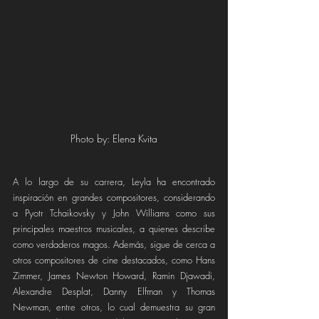
Photo by: Elena Kvita
A lo largo de su carrera, Leyla ha encontrado 
inspiración en grandes compositores, considerando 
a Pyotr Tchaikovsky y John Williams como sus 
principales maestros musicales, a quienes describe 
como verdaderos magos. Además, sigue de cerca a 
otros compositores de cine destacados, como Hans 
Zimmer, James Newton Howard, Ramin Djawadi, 
Alexandre Desplat, Danny Elfman y Thomas 
Newman, entre otros, lo cual demuestra su gran 