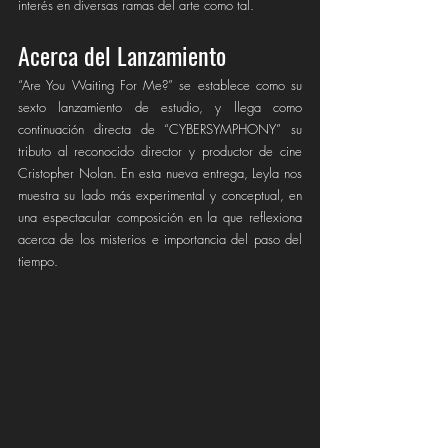
interés en diversas ramas del arte como tal.
Acerca del Lanzamiento
“Are You Waiting For Me?” se establece como su 
sexto lanzamiento de estudio, y llega como 
continuación directa de “CYBERSYMPHONY” su 
tributo al reconocido director y productor de cine 
Cristopher Nolan. En esta nueva entrega, Leyla nos 
muestra su lado más experimental y conceptual, en 
una espectacular composición en la que reflexiona 
acerca de los misterios e importancia del paso del 
tiempo.