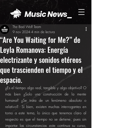
Music News_
The Bad Wolf Team
9 nov 2024
4 min de lectura
“Are You Waiting for Me?” de
Leyla Romanova: Energía
electrizante y sonidos etéreos
que trascienden el tiempo y el
espacio.
¿Es el tiempo algo real, tangible y algo objetivo? O 
más bien ¿Solo una construcción de la mente 
humana? ¿Se trata de un fenómeno absoluto o 
relativo?  Si bien, existen muchas interrogantes en 
torno a este tema, lo único que tenemos claro al 
respecto es que el tiempo no se detiene, pues sin 
importar las circunstancias este continua su curso, 