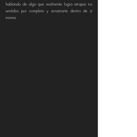
hablando de algo que realmente logra atrapar tus 
sentidos por completo y arrastrarte dentro de sí 
misma.