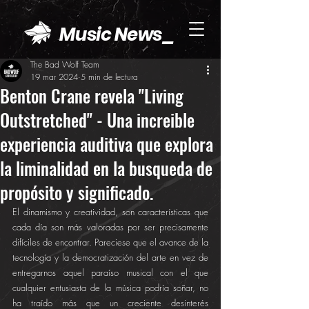
Music News_
The Bad Wolf Team
19 mar 2024
5 min de lectura
Benton Crane revela "Living
Outstretched" - Una increible
experiencia auditiva que explora
la liminalidad en la busqueda de
propósito y significado.
El dinamismo y creatividad, son características que 
cada día son más valoradas por ser precisamente 
difíciles de encontrar. Pareciese que el avance de la 
tecnología y la democratización del arte en vez de 
entregarnos aquel paraíso musical con el que 
cualquier entusiasta de la música podría soñar, no 
ha traído más que un creciente desinterés 