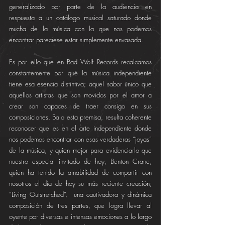
generalizado por parte de la audiencia en 
respuesta a un catálogo musical saturado donde 
mucha de la música con la que nos podemos 
encontrar pareciese estar simplemente envasada.
Es por ello que en Bad Wolf Records recalcamos 
constantemente por qué la música independiente 
tiene esa esencia distintiva; aquel sabor único que 
aquellos artistas que son movidos por el amor a 
crear son capaces de traer consigo en sus 
composiciones. Bajo esta premisa, resulta coherente 
reconocer que es en el arte independiente donde 
nos podemos encontrar con esas verdaderas “joyas” 
de la música, y quien mejor para evidenciarlo que 
nuestro especial invitado de hoy, Benton Crane, 
quien ha tenido la amabilidad de compartir con 
nosotros el día de hoy su más reciente creación; 
“Living Outstretched”,  una cautivadora y dinámica 
composición de tres partes, que logra llevar al 
oyente por diversas e intensas emociones a lo largo 