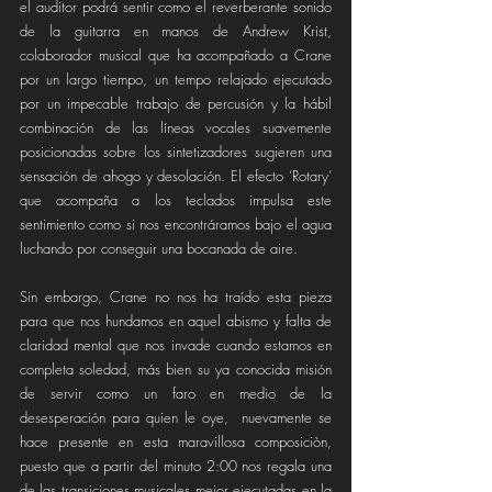
el auditor podrá sentir como el reverberante sonido 
de la guitarra en manos de Andrew Krist, 
colaborador musical que ha acompañado a Crane 
por un largo tiempo, un tempo relajado ejecutado 
por un impecable trabajo de percusión y la hábil 
combinación de las líneas vocales suavemente 
posicionadas sobre los sintetizadores sugieren una 
sensación de ahogo y desolación. El efecto ‘Rotary’ 
que acompaña a los teclados impulsa este 
sentimiento como si nos encontráramos bajo el agua 
luchando por conseguir una bocanada de aire.
Sin embargo, Crane no nos ha traído esta pieza 
para que nos hundamos en aquel abismo y falta de 
claridad mental que nos invade cuando estamos en 
completa soledad, más bien su ya conocida misión 
de servir como un faro en medio de la 
desesperación para quien le oye,  nuevamente se 
hace presente en esta maravillosa composiciòn, 
puesto que a partir del minuto 2:00 nos regala una 
de las transiciones musicales mejor ejecutadas en la 