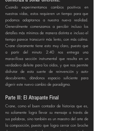
Cuando experimentamos cambios positivos en 
nuestras vidas, estos requieren un tiempo para que 
podamos adaptarnos a nuestra nueva realidad. 
Generalmente comenzamos a percibir incluso los 
detalles más mínimos de manera distinta e incluso el 
tiempo parece transcurrir más lento, con más calma. 
Crane claramente tiene esto muy claro, puesto que 
a partir del minuto 2:40 nos entrega una 
maravillosa sección instrumental que resulta en un 
verdadero deleite para los oídos, y que nos permite 
disfrutar de esta suerte de reinvención y auto-
descubriento, dándonos espacio suficiente para 
digerir este nuevo cambio de paradigma.
Parte III: El Atrapante Final
Crane, como el buen contador de historias que es, 
no solamente logra llevar su mensaje a través de 
sus palabras, sino también es un maestro del arte de 
la composición, puesto que logra cerrar con broche 