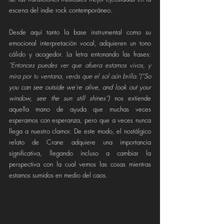
escena del indie rock contemporáneo.
Desde aquí tanto la base instrumental como su 
emocional interpretación vocal, adquieren un tono 
cálido y acogedor. La letra entonando las frases: 
"Entonces puedes ver que afuera estamos vivos, y 
mira por tu ventana, verás que el sol aún brilla."(
“So 
you can see outside we're alive, and look out your 
window, see the sun still shines”) 
nos extiende 
aquella mano de ayuda que muchas veces 
esperamos con esperanza, pero que a veces nunca 
llega a nuestro clamor. De este modo, el nostálgico 
relato de Crane adquiere una importancia 
significativa, llegando incluso a cambiar la 
perspectiva con la cual vemos las cosas mientras 
estamos sumidos en medio del caos.