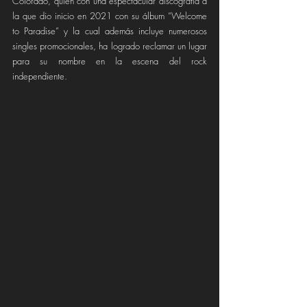
Colorado, quien con una espectacular discografía a 
la que dio inicio en 2021 con su álbum “Welcome 
to Paradise” y la cual además incluye numerosos 
singles promocionales, ha logrado reclamar un lugar 
para su nombre en la escena del rock 
independiente. 