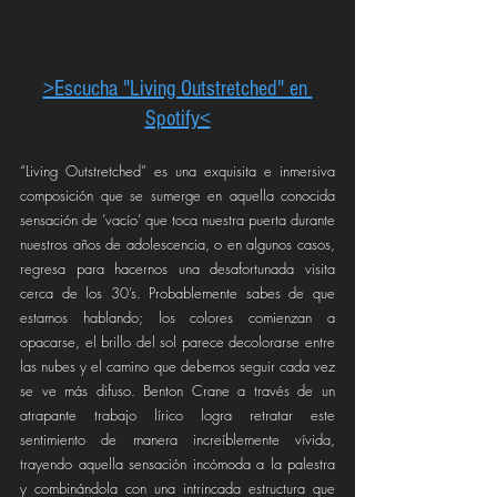
>Escucha "Living Outstretched" en 
Spotify<
“Living Outstretched” es una exquisita e inmersiva 
composición que se sumerge en aquella conocida 
sensación de ‘vacío’ que toca nuestra puerta durante 
nuestros años de adolescencia, o en algunos casos, 
regresa para hacernos una desafortunada visita 
cerca de los 30’s. Probablemente sabes de que 
estamos hablando; los colores comienzan a 
opacarse, el brillo del sol parece decolorarse entre 
las nubes y el camino que debemos seguir cada vez 
se ve más difuso. Benton Crane a través de un 
atrapante trabajo lírico logra retratar este 
sentimiento de manera increíblemente vívida, 
trayendo aquella sensación incómoda a la palestra 
y combinándola con una intrincada estructura que 