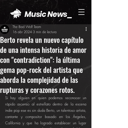
Music News_
The Bad Wolf Team
16 abr 2024
3 min de lectura
Berto revela un nuevo capítulo
de una intensa historia de amor
con "contradiction": la última
gema pop-rock del artista que
aborda la complejidad de las
rupturas y corazones rotos.
Si hay alguien en quien podemos reconocer un 
rápido ascenso al estrellato dentro de la escena 
indie pop ese es sin duda Berto, un talentoso artista, 
cantante y compositor basado en los Ángeles, 
California y que ha logrado establecer un lugar 