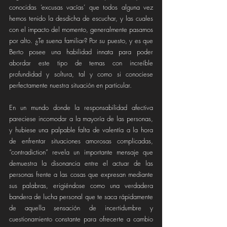
conocidas ‘excusas vacías’ que todos alguna vez 
hemos tenido la desdicha de escuchar, y las cuales 
con el impacto del momento, generalmente pasamos 
por alto. ¿Te suena familiar? Por su puesto, y es que 
Berto posee una habilidad innata para poder 
abordar este tipo de temas con increíble 
profundidad y soltura, tal y como si conociese 
perfectamente nuestra situación en particular.
En un mundo donde la responsabilidad afectiva 
pareciese incomodar a la mayoría de las personas, 
y hubiese una palpable falta de valentía a la hora 
de enfrentar situaciones amorosas complicadas, 
“contradiction” revela un importante mensaje que 
demuestra la disonancia entre el actuar de las 
personas frente a las cosas que expresan mediante 
sus palabras, erigiéndose como una verdadera 
bandera de lucha personal que te saca rápidamente 
de aquella sensación de incertidumbre y 
cuestionamiento constante para ofrecerte a cambio 