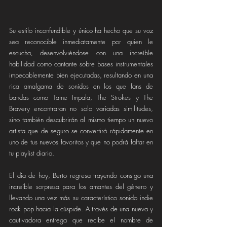
Su estilo inconfundible y único ha hecho que su voz 
sea reconocible inmediatamente por quien le 
escucha, desenvolviéndose con una increíble 
habilidad como cantante sobre bases instrumentales 
impecablemente bien ejecutadas, resultando en una 
rica amalgama de sonidos en los que fans de 
bandas como Tame Impala, The Strokes y The 
Bravery encontraran no solo variadas similitudes, 
sino también descubrirán al mismo tiempo un nuevo 
artista que de seguro se convertirá rápidamente en 
uno de tus nuevos favoritos y que no podrá faltar en 
tu playlist diario.
El dia de hoy, Berto regresa trayendo consigo una 
increíble sorpresa para los amantes del género y 
llevando una vez más su característico sonido indie 
rock pop hacia la cúspide. A través de una nueva y 
cautivadora entrega que recibe el nombre de 