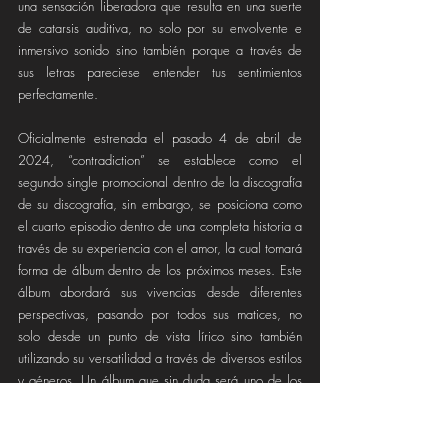
una sensación liberadora que resulta en una suerte 
de catarsis auditiva, no solo por su envolvente e 
inmersivo sonido sino también porque a través de 
sus letras pareciese entender tus sentimientos 
perfectamente.    
Oficialmente estrenada el pasado 4 de abril de 
2024, “contradiction” se establece como el 
segundo single promocional dentro de la discografía 
de su discografía, sin embargo, se posiciona como 
el cuarto episodio dentro de una completa historia a 
través de su experiencia con el amor, la cual tomará 
forma de álbum dentro de los próximos meses. Este 
álbum abordará sus vivencias desde diferentes 
perspectivas, pasando por todos sus matices, no 
solo desde un punto de vista lírico sino también 
utilizando su versatilidad a través de diversos estilos 
y géneros. Un álbum que sin duda será uno de los 
lanzamientos más prometedores de este 2024 y 
que pronto estará disponible en todas las 
plataformas de streaming.