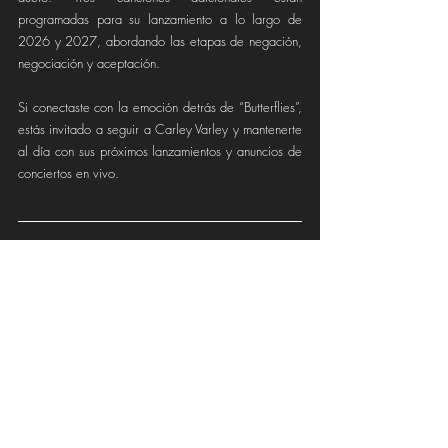
programadas para su lanzamiento a lo largo de 
2026 y 2027, abordando las etapas de negación, 
negociación y aceptación.
Si conectaste con la emoción detrás de “Butterflies”, 
estás invitado a seguir a Carley Varley y mantenerte 
al día con sus próximos lanzamientos y anuncios de 
conciertos en vivo.
Carley Varley On-Line
Official Website
Facebook
YouTube
Instagram
TikTok
Spotify