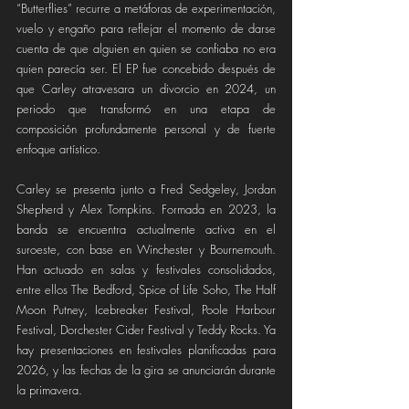
“Butterflies” recurre a metáforas de experimentación, 
vuelo y engaño para reflejar el momento de darse 
cuenta de que alguien en quien se confiaba no era 
quien parecía ser. El EP fue concebido después de 
que Carley atravesara un divorcio en 2024, un 
periodo que transformó en una etapa de 
composición profundamente personal y de fuerte 
enfoque artístico.
Carley se presenta junto a Fred Sedgeley, Jordan 
Shepherd y Alex Tompkins. Formada en 2023, la 
banda se encuentra actualmente activa en el 
suroeste, con base en Winchester y Bournemouth. 
Han actuado en salas y festivales consolidados, 
entre ellos The Bedford, Spice of Life Soho, The Half 
Moon Putney, Icebreaker Festival, Poole Harbour 
Festival, Dorchester Cider Festival y Teddy Rocks. Ya 
hay presentaciones en festivales planificadas para 
2026, y las fechas de la gira se anunciarán durante 
la primavera.