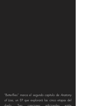
“Butterflies” marca el segundo capítulo de 
Anatomy 
of Loss
, un EP que explorará las cinco etapas del 
duelo. Tres canciones adicionales están 