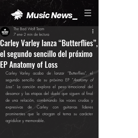
Music News_
The Bad Wolf Team
7 ene
2 min de lectura
Carley Varley lanza “Butterflies”,
el segundo sencillo del próximo
EP Anatomy of Loss
Carley Varley acaba de lanzar “Butterflies”, el 
segundo sencillo de su próximo EP "
Anatomy of 
Loss"
. La canción explora el peso emocional del 
desamor y las etapas del duelo que siguen al final 
de una relación, combinando las voces crudas y 
expresivas de Carley con guitarras líderes 
prominentes que le otorgan al tema su carácter 
agridulce y memorable.