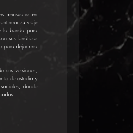
s mensuales en 
ontinuar su viaje 
 la banda para 
on sus fanáticos 
o para dejar una 
 sus versiones, 
to de estudio y 
sociales, donde 
acados.