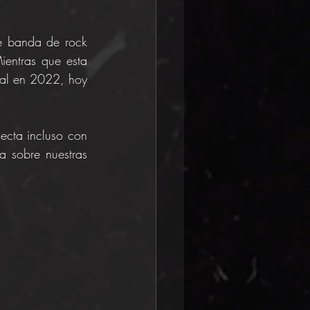
te banda de rock 
ientras que esta 
ial en 2022, hoy 
cta incluso con 
a sobre nuestras 