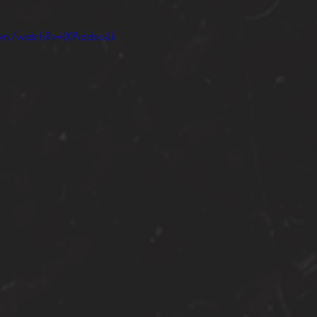
om/watch?v=LKPrzdnoiLk