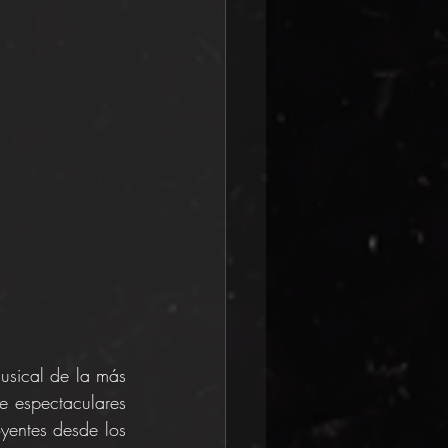
usical de la más 
 espectaculares 
yentes desde los 