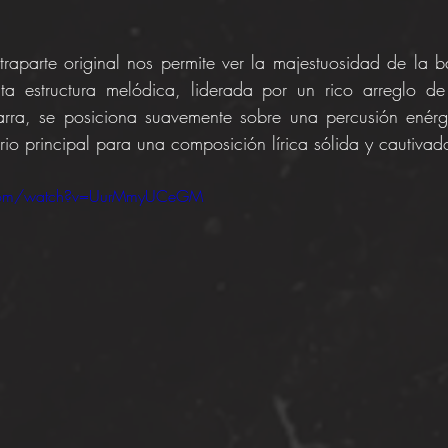
traparte original nos permite ver la majestuosidad de la 
ta estructura melódica, liderada por un rico arreglo de 
uitarra, se posiciona suavemente sobre una percusión enérgi
io principal para una composición lírica sólida y cautivad
.com/watch?v=UurMmyUCeGM