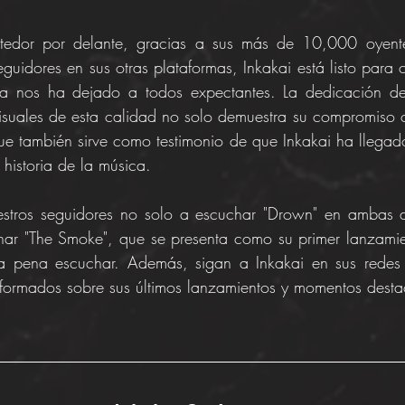
tedor por delante, gracias a sus más de 10,000 oyente
eguidores en sus otras plataformas, Inkakai está listo para c
da nos ha dejado a todos expectantes. La dedicación de
isuales de esta calidad no solo demuestra su compromiso c
que también sirve como testimonio de que Inkakai ha llegad
 historia de la música.
estros seguidores no solo a escuchar "Drown" en ambas de
har "The Smoke", que se presenta como su primer lanzamien
 la pena escuchar. Además, sigan a Inkakai en sus redes 
formados sobre sus últimos lanzamientos y momentos dest