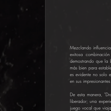
Mezclando influencias
exitosa combinación 
demostrando que la b
más bien para estable
es evidente no solo e
en sus impresionantes
De esta manera, "Dro
liberador; una exper
juego vocal que viaja