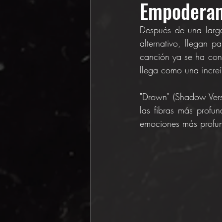
Empoderam
Después de una larga 
alternativo, llegan p
canción ya se ha conv
llega como una increí
"Drown" (Shadow Vers
las fibras más profun
emociones más profu