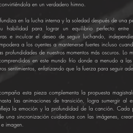
convirtiéndola en un verdadero himno.
undiza en la lucha interna y la soledad después de una pé
u habilidad para lograr un equilibrio perfecto entre m
ras e inculcar el deseo de seguir luchando, independie
empodera a los oyentes a mantenerse fuertes incluso cuand
s profundidades de nuestros momentos más oscuros. Lo má
 comprendidos en este mundo frío donde a menudo a las 
os sentimientos, enfatizando que la fuerza para seguir adel
acompaña esta pieza complementa la propuesta magistral
hasta las animaciones de transición, logra sumergir al e
refleja la emoción y la profundidad de la canción. Cada 
de una sincronización cuidadosa con las imágenes, crean
o e imagen.