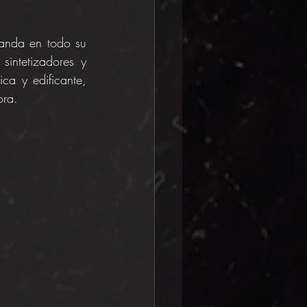
banda en todo su 
sintetizadores y 
ca y edificante, 
ora.