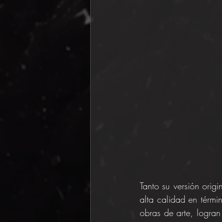
Tanto su versión orig
alta calidad en térm
obras de arte, logran