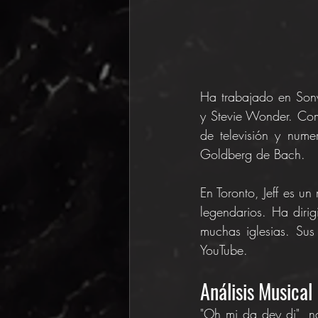
Ha trabajado en Sony
y Stevie Wonder. Com
de televisión y nume
Goldberg de Bach.
En Toronto, Jeff es un
legendarios. Ha dir
muchas iglesias. Sus
YouTube.
Análisis Musical
"Oh mi da dey di", na