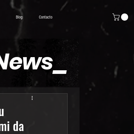
Blog
Contacto
 News_
u
mi da