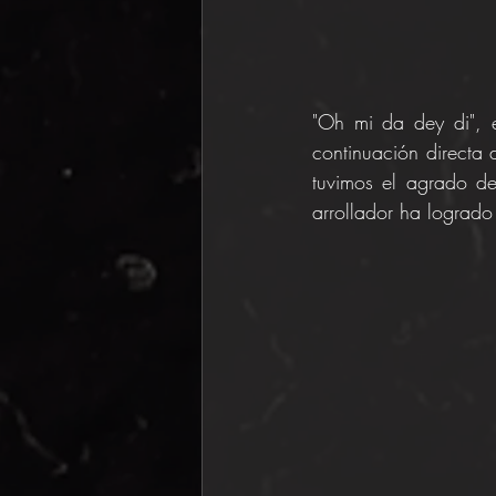
"Oh mi da dey di", e
continuación directa d
tuvimos el agrado d
arrollador ha lograd