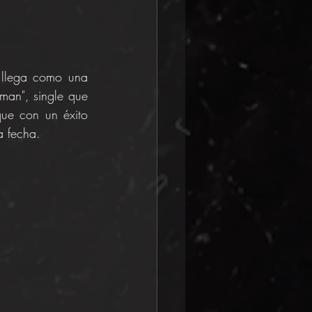
 llega como una 
man", single que 
e con un éxito 
a fecha.