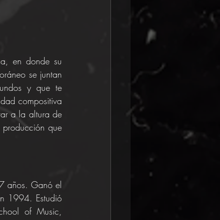
ga, en donde su 
oráneo se juntan 
gundos y que te 
idad compositiva 
r a la altura de 
e producción que 
27 años. Ganó el 
 1994. Estudió 
hool of Music, 