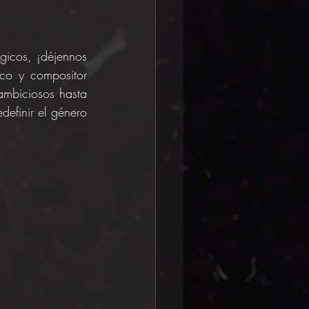
gicos, ¡déjennos 
co y compositor 
mbiciosos hasta 
efinir el género 