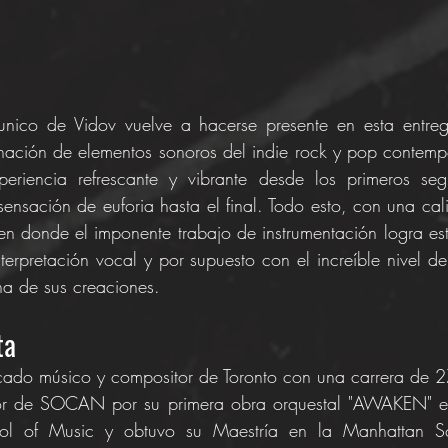
y unico de Vidov vuelve a hacerse presente en esta entre
nación de elementos sonoros del indie rock y pop contemp
periencia refrescante y vibrante desde los primeros se
nsación de euforia hasta el final. Todo esto, con una cal
n donde el imponente trabajo de instrumentación logra esta
nterpretación vocal y por supuesto con el increíble nivel d
na de sus creaciones.
ta
acado músico y compositor de Toronto con una carrera de 
or de SOCAN por su primera obra orquestal "AWAKEN" en
ol of Music y obtuvo su Maestría en la Manhattan Sc