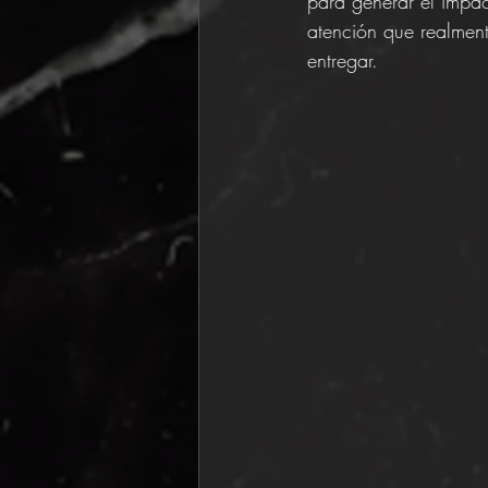
para generar el impac
atención que realment
entregar.