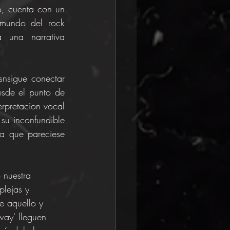
o, cuenta con un 
mundo del rock 
una narrativa 
sigue conectar 
sde el punto de 
rpretacion vocal 
u inconfundible 
a que pareciese 
 nuestra 
plejas y 
e aquello y 
ay' lleguen 