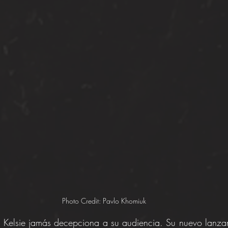
Photo Credit: Pavlo Khomiuk
 Kelsie jamás decepciona a su audiencia. Su nuevo lanzam