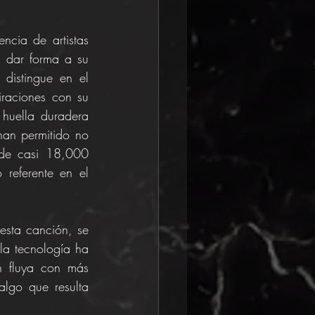
ncia de artistas 
a dar forma a su 
distingue en el 
aciones con su 
huella duradera 
han permitido no 
 de casi 18,000 
eferente en el 
sta canción, se 
a tecnología ha 
n fluya con más 
lgo que resulta 