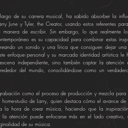
argo de su carrera musical, ha sabido absorber la influe
ry June y Tyler, the Creator, usando estos referentes par
u manera de escribir. Sin embargo, lo que realmente lo 
ntemporáneo es su capacidad para combinar estas inspir
creando un sonido y una lírica que consiguen dejar una 
ste enfoque personal y su marcada identidad artística le 
 escena independiente, sino también captar la atención
lrededor del mundo, consolidándose como un verdadero r
grabación como el proceso de producción y mezcla para e
l home-studio de Larry, quien destaca cómo el avance de l
 a la hora de crear música, haciendo que la inspiració
 la atención puede enfocarse más en el lado creativo, a
iginalidad de su música.