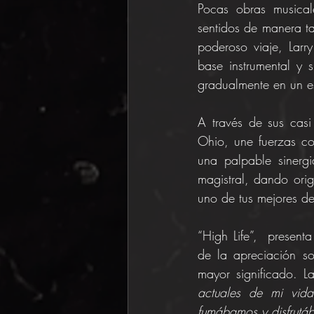
Pocas obras musical
sentidos de manera ta
poderoso viaje, Larr
base instrumental y 
gradualmente en un e
A través de sus casi 
Ohio, une fuerzas co
una palpable sinerg
magistral, dando ori
uno de tus mejores de
“High Life”,  present
de la apreciación s
mayor significado. La
actuales de mi vida
fumábamos y disfrutá