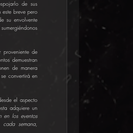
pojarlo de sus 
 este breve pero 
e su envolvente 
 sumergiéndonos 
r proveniente de 
ntos demuestran 
onen de manera 
e convertirá en 
desde el aspecto 
ta adquiere un 
n en los eventos 
e cada semana, 