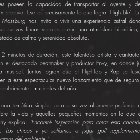
es poseen la capacidad de transportar al oyente y des
n efectiva. Eso es precisamente lo que logra 'High Life'. En
y Mossburg nos invita a vivir una experiencia astral dond
sus suaves líneas vocales crean una atmósfera hipnótica,
stado de calma y serenidad absoluta.
2 minutos de duración, este talentoso artista y cantauto
n el destacado beatmaker y productor Envy, en donde ju
ia musical. Juntos logran que el Hip-Hop y Rap se fusi
gen a este espectacular nuevo lanzamiento que de seguro s
scubrimientos musicales del año.
a una temática simple, pero a su vez altamente profunda 
obre la vida y aquellos pequeños momentos en la que es
rry explica: 
"Encontré inspiración para crear esta canció
. Los chicos y yo salíamos a jugar golf regularment
bamos del ambiente."