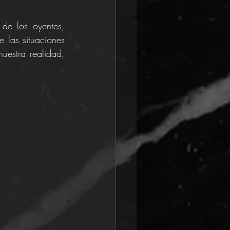
e los oyentes, 
 las situaciones 
estra realidad, 