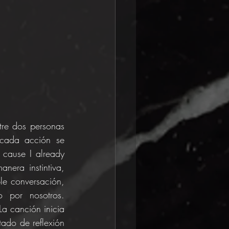
re dos personas 
cada acción se 
cause I already 
era instintiva, 
e conversación, 
 por nosotros. 
a canción inicia 
ado de reflexión 