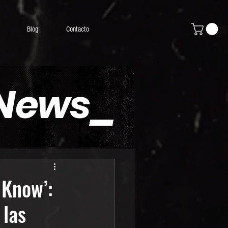
Blog
Contacto
 News_
 Know’:
 las