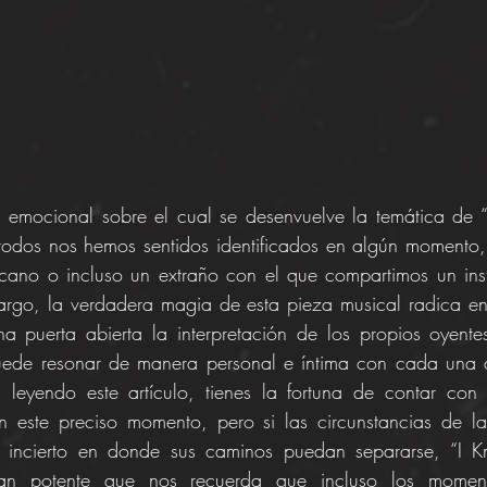
n emocional sobre el cual se desenvuelve la temática de “
todos nos hemos sentidos identificados en algún momento,
cano o incluso un extraño con el que compartimos un inst
bargo, la verdadera magia de esta pieza musical radica en
na puerta abierta la interpretación de los propios oyent
ede resonar de manera personal e íntima con cada una d
 leyendo este artículo, tienes la fortuna de contar con 
n este preciso momento, pero si las circunstancias de la
o incierto en donde sus caminos puedan separarse, “I K
tan potente que nos recuerda que incluso los moment