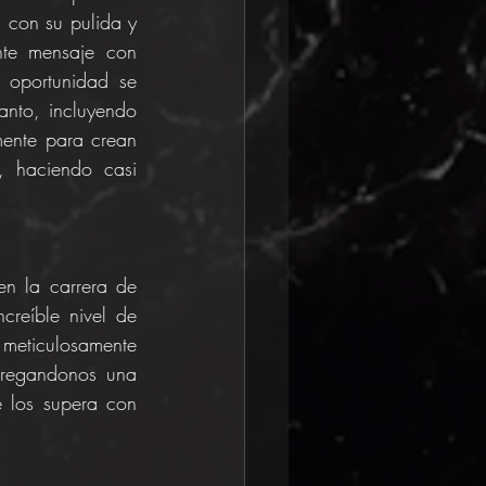
 con su pulida y 
nte mensaje con 
 oportunidad se 
nto, incluyendo 
ente para crean 
, haciendo casi 
n la carrera de 
reíble nivel de 
eticulosamente 
tregandonos una 
 los supera con 