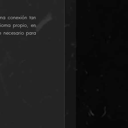
na conexión tan 
ioma propio, en 
e necesario para 