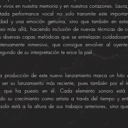
vivos en nuestra memoria y en nuestros corazones. Laura,
utada performance vocal no solo transmite este importa
aridad y una emoción genuina, sino que también en esta
so más allá, haciendo inclusión de nuevas técnicas de ca
 diversas capas melódicas que se entrelazan cuidadosam
ntensamente inmersivo, que consigue envolver al oyente
gundo de su interpretación te erice la piel.
a producción de este nuevo lanzamiento marca un hito e
 ser su lanzamiento más reciente, pues también por el inc
ón que ha puesto en él. Cada elemento sonoro está m
do su crecimiento como artista a través del tiempo y en
olo está a la altura de sus trabajos anteriores, sino que