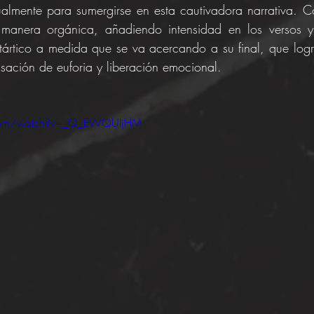
almente para sumergirse en esta cautivadora narrativa. C
 manera orgánica, añadiendo intensidad en los versos y
tártico a medida que se va acercando a su final, que logra 
nsación de euforia y liberación emocional.
.com/watch?v=_Q_EWQUIjHM