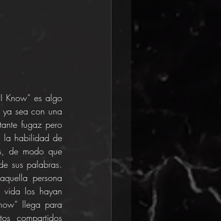
I Know” es algo 
 ya sea con una 
ante fugaz pero 
 la habilidad de 
es, de modo que 
e sus palabras. 
aquella persona 
 vida los hayan 
now” llega para 
os compartidos 