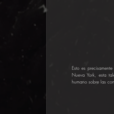
Esto es precisamente 
Nueva York, esta ta
humano sobre las con