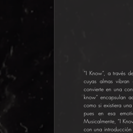
“I Know”, a través d
cuyas almas vibran 
convierte en una co
know” encapsulan aqu
como si existiera un
pues en esa emotiv
Musicalmente, “I Know
con una introducción i