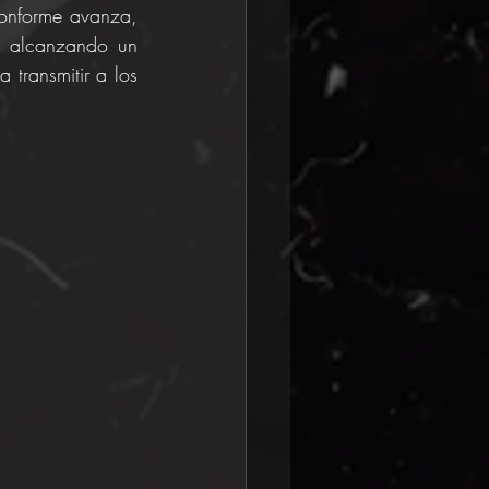
onforme avanza, 
 alcanzando un 
transmitir a los 