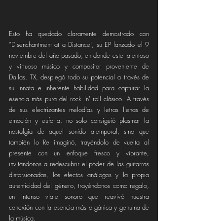
Esto ha quedado claramente demostrado con 
“Disenchantment at a Distance”, su EP lanzado el 9 
noviembre del año pasado, en donde este talentoso 
y virtuoso músico y compositor proveniente de 
Dallas, TX, desplegó todo su potencial a través de 
su innata e inherente habilidad para capturar la 
esencia más pura del rock 'n' roll clásico. A través 
de sus electrizantes melodías y letras llenas de 
emoción y euforia, no solo consiguió plasmar la 
nostalgia de aquel sonido atemporal, sino que 
también lo Re imaginó, trayéndolo de vuelta al 
presente con un enfoque fresco y vibrante, 
invitándonos a redescubrir el poder de las guitarras 
distorsionadas, los efectos análogos y la propia 
autenticidad del género, trayéndonos como regalo, 
un intenso viaje sonoro que reavivó nuestra 
conexión con la esencia más orgánica y genuina de 
la música.