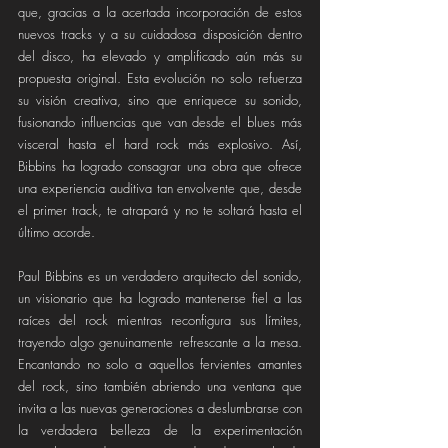
que, gracias a la acertada incorporación de estos 
nuevos tracks y a su cuidadosa disposición dentro 
del disco, ha elevado y amplificado aún más su 
propuesta original. Esta evolución no solo refuerza 
su visión creativa, sino que enriquece su sonido, 
fusionando influencias que van desde el blues más 
visceral hasta el hard rock más explosivo. Así, 
Bibbins ha logrado consagrar una obra que ofrece 
una experiencia auditiva tan envolvente que, desde 
el primer track, te atrapará y no te soltará hasta el 
último acorde.
Paul Bibbins es un verdadero arquitecto del sonido, 
un visionario que ha logrado mantenerse fiel a las 
raíces del rock mientras reconfigura sus límites, 
trayendo algo genuinamente refrescante a la mesa. 
Encantando no solo a aquellos fervientes amantes 
del rock, sino también abriendo una ventana que 
invita a las nuevas generaciones a deslumbrarse con 
la verdadera belleza de la experimentación 