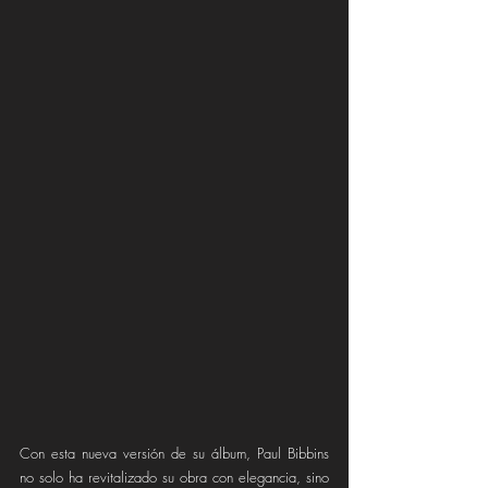
Con esta nueva versión de su álbum, Paul Bibbins 
no solo ha revitalizado su obra con elegancia, sino 