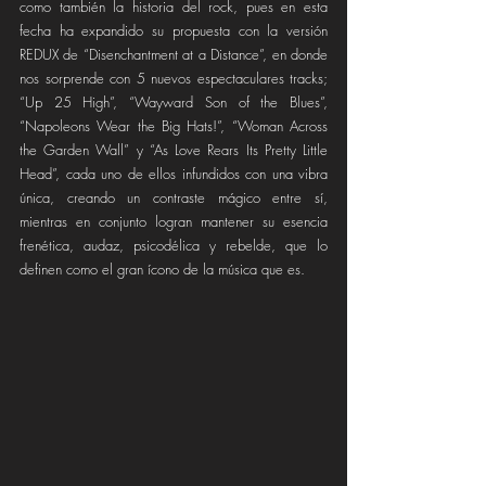
como también la historia del rock, pues en esta 
fecha ha expandido su propuesta con la versión 
REDUX de “Disenchantment at a Distance”, en donde 
nos sorprende con 5 nuevos espectaculares tracks; 
“Up 25 High”, “Wayward Son of the Blues”, 
“Napoleons Wear the Big Hats!”, “Woman Across 
the Garden Wall” y “As Love Rears Its Pretty Little 
Head”, cada uno de ellos infundidos con una vibra 
única, creando un contraste mágico entre sí, 
mientras en conjunto logran mantener su esencia 
frenética, audaz, psicodélica y rebelde, que lo 
definen como el gran ícono de la música que es.