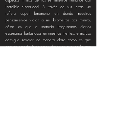
aspectos íntimos de los sentimientos humanos con 
increible sinceridad. A través de sus letras, se 
refleja aquel fenómeno en donde nuestros 
pensamientos viajan a mil kilómetros por minuto, 
cómo es que a menudo imaginamos ciertos 
escenarios fantasiosos en nuestras mentes, e incluso 
consigue retratar de manera clara cómo es que 
constantemente intentamos descifrar que es lo que 
siente la otra persona por nosotros. De este modo, 
Mara Liddle, con su característica asertividad lírica, 
logra plasmar un intenso relato, otorgando 
relevancia y significado a actos simples como el 
intercambio de miradas y el lenguaje corporal de 
dos almas que se atraen mutuamente, demostrando 
cómo estos pueden decir mucho más de lo que 
podemos expresar con palabras.
Producida nuevamente en colaboración con el 
grandioso productor JB Thomas y estrenada el 
pasado 31 de mayo, "Girl of Your Dreams" se 
establece como el sexto lanzamiento de Mara 