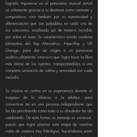
logrado imponerse en el panorama musical actual 
no solamente gracias a su destreza como cantante y 
compositora, sino también por su autenticidad y 
diferenciación que son palpables en cada una de 
sus canciones, resaltando así de manera increíble 
por sobre el resto. Su característico sonido combina 
elementos del Pop Alternativo, Hiper-Pop y UK 
Garage, para dar así origen a un panorama 
auditivo altamente inmersivo que logra tocar la fibra 
más íntima de los oyentes, transportándolos a una 
completa sensación de calma y serenidad con cada 
melodía.
Su música se centra en su experiencia durante el 
traspaso de la infancia a la adultez, para 
convertirse así en una persona independiente que 
ha ido percibiendo como todo a su alrededor ha ido 
cambiando. De esta forma, su mensaje es universal, 
puesto que logra plasmar esta etapa de nuestras 
vidas de manera muy fidedigna, haciéndonos sentir 