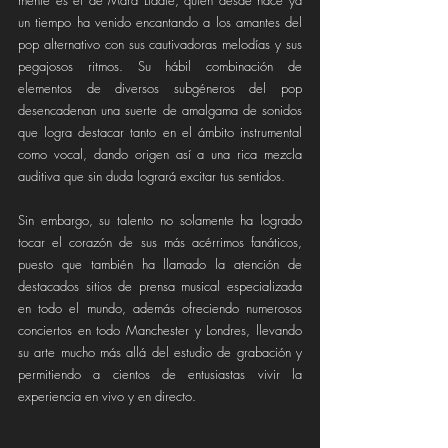
mente es el de Mara Liddle, quien desde hace ya 
un tiempo ha venido encantando a los amantes del 
pop alternativo con sus cautivadoras melodías y sus 
pegajosos ritmos. Su hábil combinación de 
elementos de diversos subgéneros del pop 
desencadenan una suerte de amalgama de sonidos 
que logra destacar tanto en el ámbito instrumental 
como vocal, dando origen así a una rica mezcla 
auditiva que sin duda logrará excitar tus sentidos.
Sin embargo, su talento no solamente ha logrado 
tocar el corazón de sus más acérrimos fanáticos, 
puesto que también ha llamado la atención de 
destacados sitios de prensa musical especializada 
en todo el mundo, además ofreciendo numerosos 
conciertos en todo Manchester y Londres, llevando 
su arte mucho más allá del estudio de grabación y 
permitiendo a cientos de entusiastas vivir la 
experiencia en vivo y en directo.