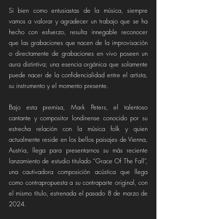
Si bien como entusiastas de la música, siempre 
vamos a valorar y agradecer un trabajo que se ha 
hecho con esfuerzo, resulta innegable reconocer 
que las grabaciones que nacen de la improvisación 
o directamente de grabaciones en vivo poseen un 
aura distintiva; una esencia orgánica que solamente 
puede nacer de la confidencialidad entre el artista, 
su instrumento y el momento presente.
Bajo esta premisa, Mark Peters, el talentoso 
cantante y compositor londinense conocido por su 
estrecha relación con la música folk y quien 
actualmente reside en los bellos paisajes de Vienna, 
Austria, llega para presentarnos su más reciente 
lanzamiento de estudio titulado “Grace Of The Fall”, 
una cautivadora composición acústica que llega 
como contrapropuesta a su contraparte original, con 
el mismo título, estrenada el pasado 8 de marzo de 
2024.