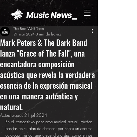
Music News_
The Bad Wolf Team
21 mar 2024
3 min de lectura
Mark Peters & The Dark Band
lanza "Grace of The Fall", una
encantadora composición
acústica que revela la verdadera
esencia de la expresión musical
en una manera auténtica y
natural.
Actualizado:
21 jul 2024
En el competitivo panorama musical actual, muchas 
bandas en su afán de destacar por sobre un enorme 
catalogo musical que crece dia a dia, compiten de 