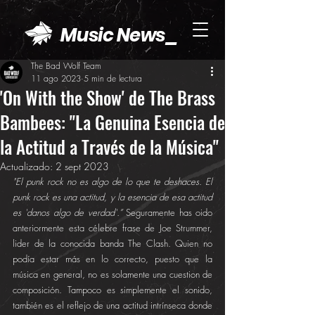
Music News_
The Bad Wolf Team
11 ago 2023
5 min de lectura
'On With the Show' de The Brass
Bambees: "La Genuina Esencia de
la Actitud a Través de la Música"
Actualizado:
2 sept 2023
"El punk rock no es algo de lo que te deshaces. El 
punk rock es una actitud, y la esencia de esa actitud 
es 'danos algo de verdad'.”
 Seguramente has oido 
anteriormente esta célebre frase de Joe Strummer, 
lider de la conocida banda The Clash. Quien no 
podía estar más en lo correcto, puesto que la 
música en general, no es solamente una cuestion de 
composición. Tampoco es simplemente el sonido, 
también es el reflejo de una actitud intrínseca donde 