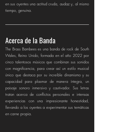
en sus oyentes una actitud cruda, audaz y, al mismo 
tiempo, genuina.
Acerca de la Banda 
The Brass Bambees es una banda de rock de South 
Wales, Reino Unido, formada en el año 2022 por 
cinco talentosos músicos que combinan sus sonidos 
con magnificencia, para crear así un estilo musical 
único que destaca por su increíble dinamismo y su 
capacidad para plasmar de manera íntegra, un 
paisaje sonoro inmersivo y cautivador. Sus letras 
tratan acerca de conflictos personales e intensas 
experiencias con una impresionante honestidad, 
llevando a los oyentes a experimentar sus temáticas 
en carne propia. 