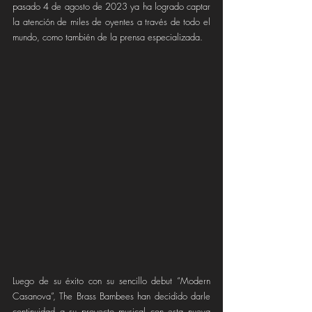
pasado 4 de agosto de 2023 ya ha logrado captar 
la atención de miles de oyentes a través de todo el 
mundo, como también de la prensa especializada. 
Luego de su éxito con su sencillo debut “Modern 
Casanova”, The Brass Bambees han decidido darle 
continuidad a su proyecto musical con esta nueva 