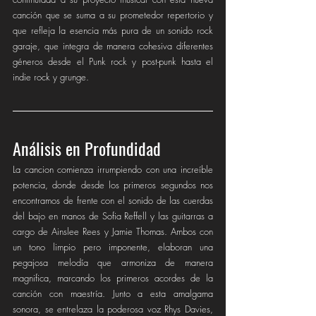
canción que se suma a su prometedor repertorio y 
que refleja la esencia más pura de un sonido rock 
garaje, que integra de manera cohesiva diferentes 
géneros desde el Punk rock y post-punk hasta el 
indie rock y grunge.   
Análisis en Profundidad
La cancion comienza irrumpiendo con una increíble 
potencia, donde desde los primeros segundos nos 
encontramos de frente con el sonido de las cuerdas 
del bajo en manos de Sofia Reffell y las guitarras a 
cargo de Ainslee Rees y Jamie Thomas. Ambos con 
un tono limpio pero imponente, elaboran una 
pegajosa melodía que armoniza de manera 
magnifica, marcando los primeros acordes de la 
canción con maestría. Junto a esta amalgama 
sonora, se entrelaza la poderosa voz Rhys Davies, 