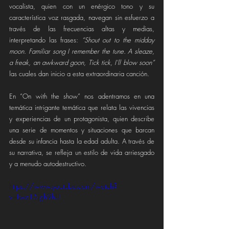
vocalista, quien con un enérgico tono y su 
característica voz rasgada, navegan sin esfuerzo a 
través de las frecuencias altas y medias, 
interpretando las frases: 
“Shout out to the midday 
moon. Familiar song I remember the tune. A sleaze, 
a freak, an awkward goon, Tick tick, I'll blow soon”
las cuales dan inicio a esta extraordinaria canción.
En “On with the show” nos adentramos en una 
temática intrigante temática que relata las vivencias 
y experiencias de un protagonista, quien describe 
una serie de momentos y situaciones que barcan 
desde su infancia hasta la edad adulta. A través de 
su narrativa, se refleja un estilo de vida arriesgado 
y a menudo autodestructivo.
https://www.youtube.com/watch?
v=Lwc15jgh9hU