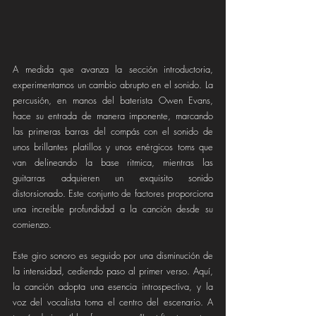
A medida que avanza la sección introductoria, 
experimentamos un cambio abrupto en el sonido. La 
percusión, en manos del baterista Owen Evans, 
hace su entrada de manera imponente, marcando 
las primeras barras del compás con el sonido de 
unos brillantes platillos y unos enérgicos toms que 
van delineando la base ritmica, mientras las 
guitarras adquieren un exquisito sonido 
distorsionado. Este conjunto de factores proporciona 
una increíble profundidad a la canción desde su 
comienzo. 
Este giro sonoro es seguido por una disminución de 
la intensidad, cediendo paso al primer verso. Aquí, 
la canción adopta una esencia introspectiva, y la 
voz del vocalista toma el centro del escenario. A 