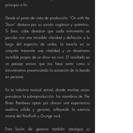
principio a fin. 
Desde el punto de vista de producción, "On with the 
Show" destaca por su sonido orgánico y auténtico. 
Si bien, cabe destacar que cada instrumento se 
percibe con una increíble claridad y definición a lo 
largo del espectro de ondas, la mezcla en su 
conjunto transmite una vitalidad y un dinamismo 
increíble propio de un show en vivo. El resultado es 
un paisaje sonoro que nos hace sentir como si 
estuviéramos presenciando la actuación de la banda 
en persona. 
En la industria musical actual, donde muchas veces 
prevalece la sobreproducción, los miembros de The 
Brass Bambees optan por ofrecer una experiencia 
auditiva sólida y genuina, reflejando la esencia 
misma del Post-Punk y Grunge rock.
Esta fusión de géneros también atestigua su 