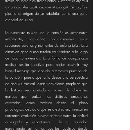
través de increíbles frases como 
"I set fire to my toys 
as a boy, Ate chalk crayons it brought me joy,"
 se 
plasma el origen de su rebeldía, como una parte 
esencial de su ser.
La estructura musical de la canción es sumamente 
interesante, transitando constantemente entre 
secciones serenas y momentos de euforia total. Esta 
dinámica genera una tensión cautivadora a lo largo 
de toda su extensión. Esta forma de composición 
musical resulta efectiva para poder trasmitir muy 
bien el mensaje que aborda la temática principal de 
la canción, puesto que tanto desde una perspectiva 
de análisis musical, estas transiciones propician que 
la historia sea contada a través de diferentes 
matices que realzan las distintas emociones 
evocadas, como también desde el plano 
psicológico, debido a que esta estructura musical en 
constante evolución plasma perfectamente la actitud 
arriesgada y espontánea  de su narrador, 
manteniendo así a los oyentes cautivos desde 