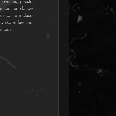
oyentes, puesto 
cencia, en donde 
ical, e incluso 
 skater fue uno 
encias.