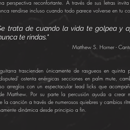
a perspectiva reconfortante. A través de sus letras invita
unca rendirse incluso cuando todo parece volverse en tu co
Se trata de cuando la vida te golpea y a
nunca te rindas."
Matthew S. Horner - Cant
e guitarra trascienden únicamente de rasgueos en quinta p
disputed' ostenta enérgicas secciones en palm mute, camb
uso arreglos con un espectacular lead licks que acompañ
 de Matthew. Por su parte la percusión ayuda a crear ma
de la canción a través de numerosos quiebres y cambios rítm
samente dinámica desde principio a fin.