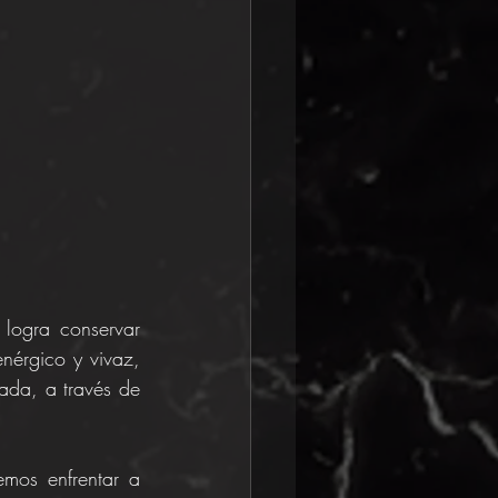
ogra conservar 
nérgico y vivaz, 
ada, a través de 
mos enfrentar a 