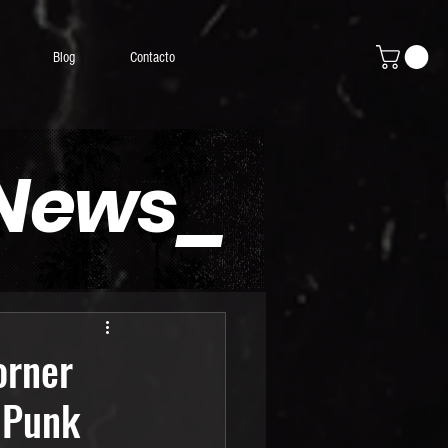
Blog
Contacto
 News_
orner
-Punk