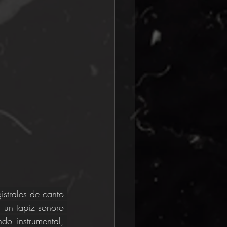
strales de canto 
 un tapiz sonoro 
o instrumental, 