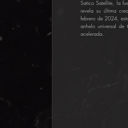
Satico Satellite, la 
revela su última cre
febrero de 2024, esta
anhelo universal de 
acelerada.