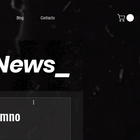
Blog
Contacto
 News_
himno