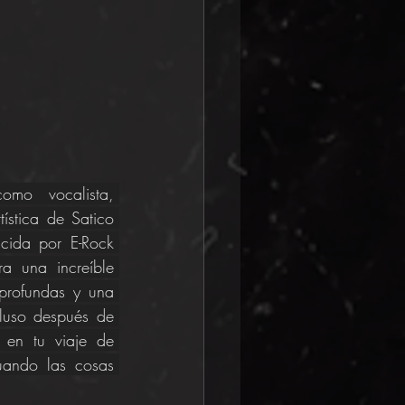
mo vocalista, 
ística de Satico 
cida por E-Rock 
 una increíble 
profundas y una 
luso después de 
en tu viaje de 
uando las cosas 