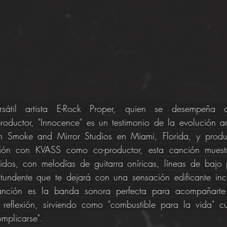
átil artista E-Rock Proper, quien se desempeña co
 productor, "Innocence" es un testimonio de la evolución art
en Smoke and Mirror Studios en Miami, Florida, y produ
ón con KVASS como co-productor, esta canción muestra
idos, con melodías de guitarra oníricas, líneas de bajo 
ntundente que te dejará con una sensación edificante inc
anción es la banda sonora perfecta para acompañarte 
 reflexión, sirviendo como "combustible para la vida" c
mplicarse".