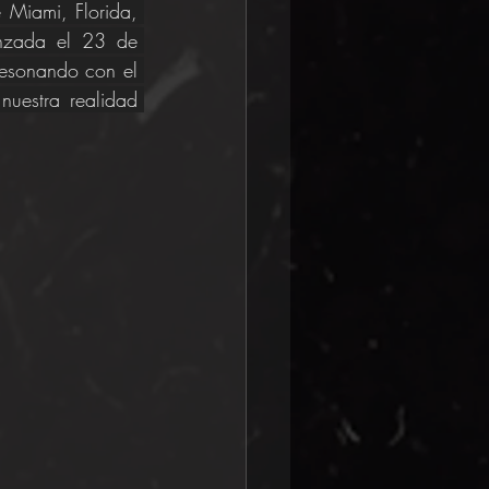
 Miami, Florida, 
anzada el 23 de 
resonando con el 
uestra realidad 