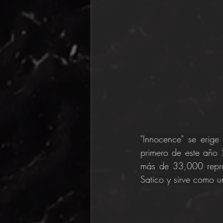
"Innocence" se erige
primero de este año 
más de 33,000 reprod
Satico y sirve como un