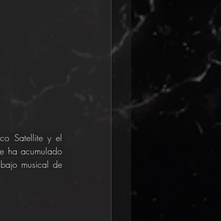
 Satellite y el 
ue ha acumulado 
bajo musical de 