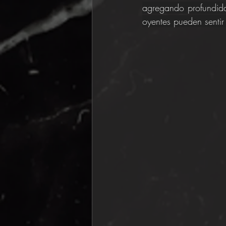
agregando profundida
oyentes pueden sentir