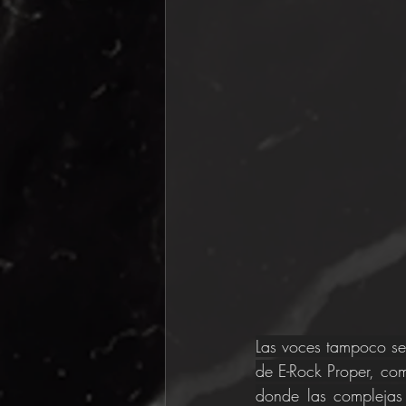
Las voces tampoco se 
de E-Rock Proper, com
donde las complejas 