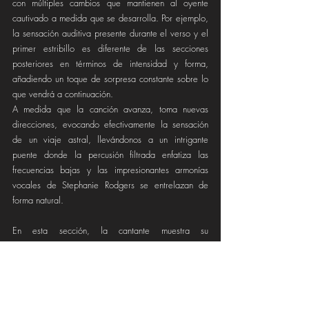
con múltiples cambios que mantienen al oyente 
cautivado a medida que se desarrolla. Por ejemplo, 
la sensación auditiva presente durante el verso y el 
primer estribillo es diferente de las secciones 
posteriores en términos de intensidad y forma, 
añadiendo un toque de sorpresa constante sobre lo 
que vendrá a continuación.
A medida que la canción avanza, toma nuevas 
direcciones, evocando efectivamente la sensación 
de un viaje astral, llevándonos a un intrigante 
puente donde la percusión filtrada enfatiza las 
frecuencias bajas y las impresionantes armonías 
vocales de Stephanie Rodgers se entrelazan de 
forma natural.
En esta sección, la cantante muestra su 
impresionante habilidad para componer letras al 
evocar un lugar ideal y utópico con la frase 
"Somewhere in rainbows, no storms no clouds. 
Nothing but the sky Gravity won’t pull us down Out 
of sight, crazy, you and I." (“En algún lugar entre los 