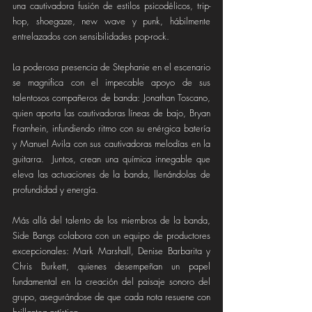
una cautivadora fusión de estilos psicodélicos, trip-
hop, shoegaze, new wave y punk, hábilmente 
entrelazados con sensibilidades pop-rock.
La poderosa presencia de Stephanie en el escenario 
se magnifica con el impecable apoyo de sus 
talentosos compañeros de banda: Jonathan Toscano, 
quien aporta las cautivadoras líneas de bajo, Bryan 
Framhein, infundiendo ritmo con su enérgica batería 
y Manuel Avila con sus cautivadoras melodías en la 
guitarra.  Juntos, crean una química innegable que 
eleva las actuaciones de la banda, llenándolas de 
profundidad y energía.
Más allá del talento de los miembros de la banda, 
Side Bangs colabora con un equipo de productores 
excepcionales: Mark Marshall, Denise Barbarita y 
Chris Burkett, quienes desempeñan un papel 
fundamental en la creación del paisaje sonoro del 
grupo, asegurándose de que cada nota resuene con 