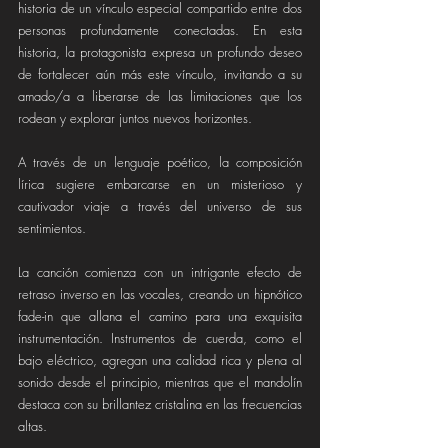
historia de un vínculo especial compartido entre dos 
personas profundamente conectadas. En esta 
historia, la protagonista expresa un profundo deseo 
de fortalecer aún más este vínculo, invitando a su 
amado/a a liberarse de las limitaciones que los 
rodean y explorar juntos nuevos horizontes.
A través de un lenguaje poético, la composición 
lírica sugiere embarcarse en un misterioso y 
cautivador viaje a través del universo de sus 
sentimientos.
La canción comienza con un intrigante efecto de 
retraso inverso en las vocales, creando un hipnótico 
fade-in que allana el camino para una exquisita 
instrumentación. Instrumentos de cuerda, como el 
bajo eléctrico, agregan una calidad rica y plena al 
sonido desde el principio, mientras que el mandolín 
destaca con su brillantez cristalina en las frecuencias 
altas.