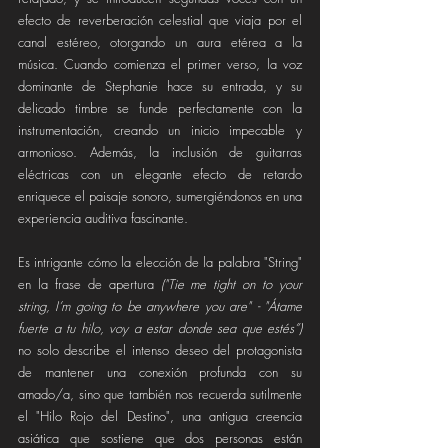
efecto de reverberación celestial que viaja por el 
canal estéreo, otorgando un aura etérea a la 
música. Cuando comienza el primer verso, la voz 
dominante de Stephanie hace su entrada, y su 
delicado timbre se funde perfectamente con la 
instrumentación, creando un inicio impecable y 
armonioso. Además, la inclusión de guitarras 
eléctricas con un elegante efecto de retardo 
enriquece el paisaje sonoro, sumergiéndonos en una 
experiencia auditiva fascinante.
Es intrigante cómo la elección de la palabra "String" 
en la frase de apertura 
("Tie me tight on to your 
string, I’m going to be anywhere you are" - "Átame 
fuerte a tu hilo, voy a estar donde sea que estés”)
no solo describe el intenso deseo del protagonista 
de mantener una conexión profunda con su 
amado/a, sino que también nos recuerda sutilmente 
el "Hilo Rojo del Destino", una antigua creencia 
asiática que sostiene que dos personas están 