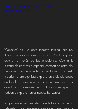
https://www.youtube.com/watch?
v=QN1MyLejlGE
"Galaxies" es una obra maestra musical que nos 
lleva en un emocionante viaje a través del espacio 
exterior a través de las emociones. Cuenta la 
historia de un vínculo especial compartido entre dos 
personas profundamente conectadas. En esta 
historia, la protagonista expresa un profundo deseo 
de fortalecer aún más este vínculo, invitando a su 
amado/a a liberarse de las limitaciones que los 
rodean y explorar juntos nuevos horizontes.
La percusión se une de inmediato con un ritmo 
relajado, y se introducen segundas voces con un 