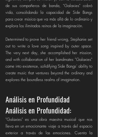
de sus compañeros de banda, "Galaxies" cobró 
vida, consolidando la capacidad de Side Bangs 
para crear música que va más allá de lo ordinario y 
explora los ilimitados reinos de la imaginación.
Determined to prove her friend wrong, Stephanie set 
out to write a love song inspired by outer space. 
The very next day, she accomplished her mission, 
and with collaboration of her bandmates "Galaxies" 
came into existence, solidifying Side Bangs' ability to 
create music that ventures beyond the ordinary and 
explores the boundless realms of imagination. 
Análisis en Profundidad
Análisis en Profundidad:
"Galaxies" es una obra maestra musical que nos 
lleva en un emocionante viaje a través del espacio 
exterior a través de las emociones. Cuenta la 