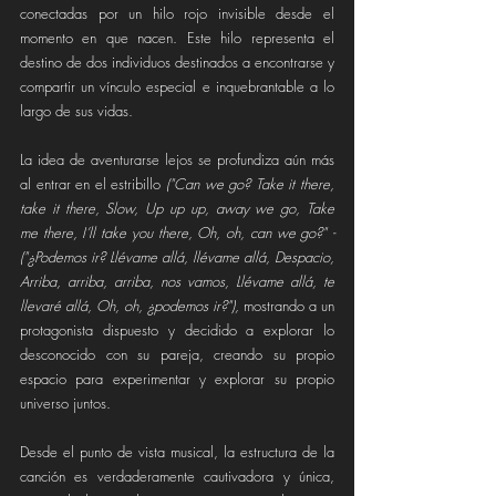
conectadas por un hilo rojo invisible desde el 
momento en que nacen. Este hilo representa el 
destino de dos individuos destinados a encontrarse y 
compartir un vínculo especial e inquebrantable a lo 
largo de sus vidas.
La idea de aventurarse lejos se profundiza aún más 
al entrar en el estribillo 
("Can we go? Take it there, 
take it there, Slow, Up up up, away we go, Take 
me there, I’ll take you there, Oh, oh, can we go?" - 
("¿Podemos ir? Llévame allá, llévame allá, Despacio, 
Arriba, arriba, arriba, nos vamos, Llévame allá, te 
llevaré allá, Oh, oh, ¿podemos ir?"), 
mostrando a un 
protagonista dispuesto y decidido a explorar lo 
desconocido con su pareja, creando su propio 
espacio para experimentar y explorar su propio 
universo juntos.
Desde el punto de vista musical, la estructura de la 
canción es verdaderamente cautivadora y única, 