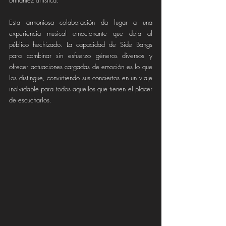
brillantez artística.
Esta armoniosa colaboración da lugar a una 
experiencia musical emocionante que deja al 
público hechizado. La capacidad de Side Bangs 
para combinar sin esfuerzo géneros diversos y 
ofrecer actuaciones cargadas de emoción es lo que 
los distingue, convirtiendo sus conciertos en un viaje 
inolvidable para todos aquellos que tienen el placer 
de escucharlos.