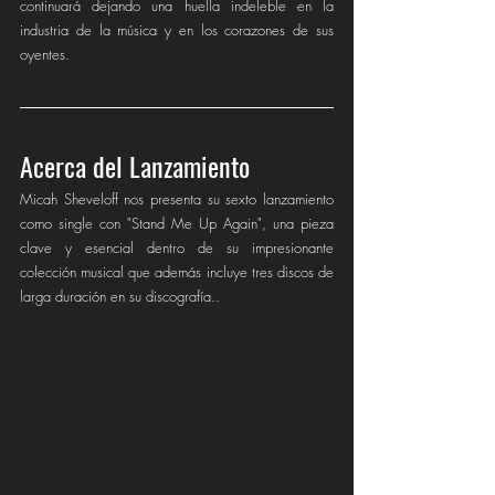
continuará dejando una huella indeleble en la 
industria de la música y en los corazones de sus 
oyentes.
Acerca del Lanzamiento
Micah Sheveloff nos presenta su sexto lanzamiento 
como single con "Stand Me Up Again", una pieza 
clave y esencial dentro de su impresionante 
colección musical que además incluye tres discos de 
larga duración en su discografía..