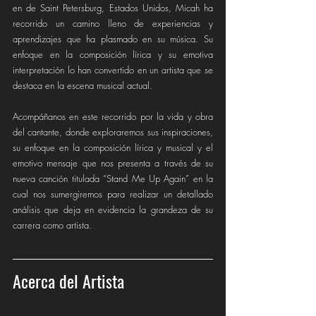
en de Saint Petersburg, Estados Unidos, Micah ha 
recorrido un camino lleno de experiencias y 
aprendizajes que ha plasmado en su música. Su 
enfoque en la composición lírica y su emotiva 
interpretación lo han convertido en un artista que se 
destaca en la escena musical actual.
Acompáñanos en este recorrido por la vida y obra 
del cantante, donde exploraremos sus inspiraciones, 
su enfoque en la composición lírica y musical y el 
emotivo mensaje que nos presenta a través de su 
nueva canción titulada “Stand Me Up Again” en la 
cual nos sumergiremos para realizar un detallado 
análisis que deja en evidencia la grandeza de su 
carrera como artista. 
Acerca del Artista