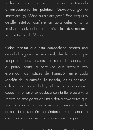
sutilmente con la voz principal, entonando 
armoniosamente las palabras 
"Someone's got to 
stand me up, Wash away the pain".
 Este exquisito 
detalle estético confiere un aura celestial a la 
música, realzando aún más la deslumbrante 
interpretación de Micah.
Cabe resaltar que esta composición ostenta una 
cualidad orgánica excepcional, desde la voz que 
juega con maestría sobre las notas delineadas por 
el piano, hasta la percusión que acentúa con 
esplendor los matices de transición entre cada 
sección de la canción. La mezcla, en su conjunto, 
exhibe una vivacidad y definición encomiable. 
Cada instrumento se destaca con brillo propio y, a 
la vez, se amalgama en una sinfonía envolvente que 
nos transporta a una vivencia inmersiva desde 
dentro de la canción, haciéndonos experimentar la 
emocionalidad de su temática en carne propia.