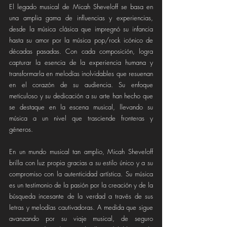
El legado musical de Micah Sheveloff se basa en 
una amplia gama de influencias y experiencias, 
desde la música clásica que impregnó su infancia 
hasta su amor por la música pop/rock icónico de 
décadas pasadas. Con cada composición, logra 
capturar la esencia de la experiencia humana y 
transformarla en melodías inolvidables que resuenan 
en el corazón de su audiencia. Su enfoque 
meticuloso y su dedicación a su arte han hecho que 
se destaque en la escena musical, llevando su 
música a un nivel que trasciende fronteras y 
géneros.
En un mundo musical tan amplio, Micah Sheveloff 
brilla con luz propia gracias a su estilo único y a su 
compromiso con la autenticidad artística. Su música 
es un testimonio de la pasión por la creación y de la 
búsqueda incesante de la verdad a través de sus 
letras y melodías cautivadoras. A medida que sigue 
avanzando por su viaje musical, de seguro 