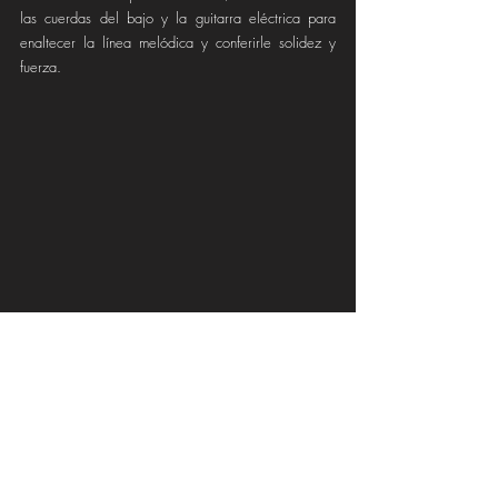
las cuerdas del bajo y la guitarra eléctrica para 
enaltecer la línea melódica y conferirle solidez y 
fuerza. 
La intensidad sigue creciendo a medida que nos 
acercamos al pre-coro, donde las voces de fondo 
reaparecen entonando exquisitas armonías que 
preparan el camino hacia el climax. Es aquí donde 
resalta especialmente la magistral entrada del 
brillante sonido del rasgueo de una guitarra 