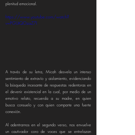
plenitud emocional. 
https://www.youtube.com/watch?
v=PGUtQOzaZ7I
A través de su letra, Micah desvela un intenso 
sentimiento de extravío y aislamiento, evidenciando 
la búsqueda incesante de respuestas redentoras en 
el devenir existencial en la cual, por medio de un 
emotivo relato, recuerda a su madre, en quien 
busca consuelo y con quien comparte una fuerte 
conexión.
Al adentrarnos en el segundo verso, nos envuelve 
un cautivador coro de voces que se entrelazan 