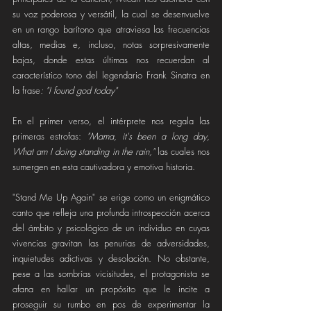
su voz poderosa y versátil, la cual se desenvuelve 
en un rango barítono que atraviesa las frecuencias 
altas, medias e, incluso, notas sorpresivamente 
bajas, donde estas últimas nos recuerdan al 
característico tono del legendario Frank Sinatra en 
la frase
: "I found god today"
En el primer verso, el intérprete nos regala las 
primeras estrofas: 
"Mama, it's been a long day, 
What am I doing standing in the rain,"
 las cuales nos 
sumergen en esta cautivadora y emotiva historia.
"Stand Me Up Again" se erige como un enigmático 
canto que refleja una profunda introspección acerca 
del ámbito y psicológico de un individuo en cuyas 
vivencias gravitan las penurias de adversidades, 
inquietudes adictivas y desolación. No obstante, 
pese a las sombrías vicisitudes, el protagonista se 
afana en hallar un propósito que le incite a 
proseguir su rumbo en pos de experimentar la 