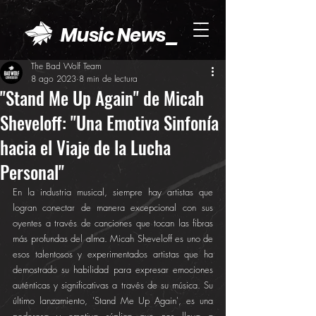
Music News_
The Bad Wolf Team
8 ago 2023
8 min de lectura
"Stand Me Up Again" de Micah
Sheveloff: "Una Emotiva Sinfonía
hacia el Viaje de la Lucha
Personal"
En la industria musical, siempre hay artistas que 
logran conectar de manera excepcional con sus 
oyentes a través de canciones que tocan las fibras 
más profundas del alma. Micah Sheveloff es uno de 
esos talentosos y experimentados artistas que ha 
demostrado su habilidad para expresar emociones 
auténticas y significativas a través de su música. Su 
último lanzamiento, 'Stand Me Up Again', es una 