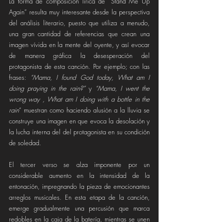
La forma de composición lírica de “Stand Me Up 
Again” resulta muy interesante desde la perspectiva 
del análisis literario, puesto que utiliza a menudo, 
una gran cantidad de referencias que crean una 
imagen vívida en la mente del oyente, y así evocar 
de manera gráfica la desesperación del 
protagonista de esta canción. Por ejemplo; con las 
frases: 
“Mama, I found God today, What am I 
doing praying in the rain?”
 y
 “Mama, I went the 
wrong way , What am I doing with a bottle in the 
rain
“ muestran como haciendo alusión a la lluvia se  
construye una imagen en que evoca la desolación y 
la lucha interna del del protagonista en su condición 
de soledad.
El tercer verso se alza imponente por un 
considerable aumento en la intensidad de la 
entonación, impregnando la pieza de emocionantes 
arreglos musicales. En esta etapa de la canción, 
emerge gradualmente una percusión que marca 
redobles en la caja de la batería, mientras se unen 