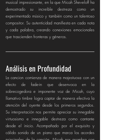
musical impresionante, en la que Micah Sheveloff ha 
demostrado su increíble destreza como un 
experimentado músico y también como un talentoso 
compositor. Su autenticidad manifiesta en cada nota 
y cada palabra, creando conexiones emocionales 
que trascienden fronteras y géneros.
Análisis en Profundidad
La cancion comienza de manera majestuosa con un 
efecto de fade-in que desenvoca en la 
sobrecogedora e imponente voz de Micah, cuyo 
llamativo timbre logra captar de manera efectiva la 
atención del oyente desde los primeros segundos. 
Su interpretación nos permite apreciar su innegable 
virtuosismo e innegable destreza como cantante 
desde el inicio. Acompañado por el exquisito y 
cálido sonido de un piano que marca los acordes 
principales de la canción, Micah nos asombra con 