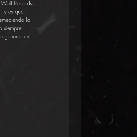
 Wolf Records 
, y es que 
remeciendo la 
o siempre 
ra generar un 