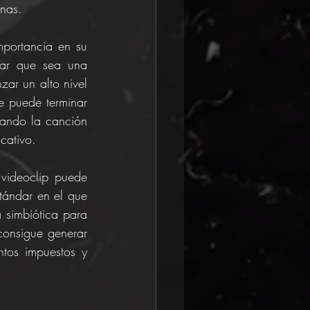
nas.
mportancia en su 
ar que sea una 
ar un alto nivel 
e puede terminar 
uando la canción 
cativo.
videoclip puede 
tándar en el que 
simbiótica para 
consigue generar 
os impuestos y 