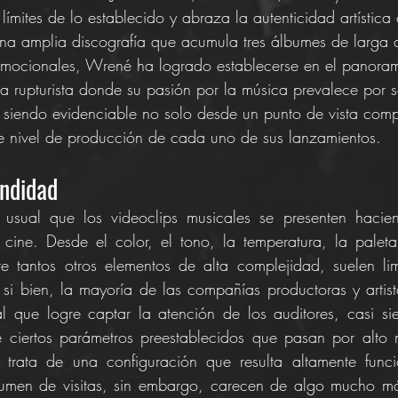
límites de lo establecido y abraza la autenticidad artístic
na amplia discografía que acumula tres álbumes de larga 
omocionales, Wrené ha logrado establecerse en el panora
a rupturista donde su pasión por la música prevalece por s
 siendo evidenciable no solo desde un punto de vista compo
le nivel de producción de cada uno de sus lanzamientos.
undidad
sual que los videoclips musicales se presenten haciend
cine. Desde el color, el tono, la temperatura, la paleta
e tantos otros elementos de alta complejidad, suelen lim
y si bien, la mayoría de las compañías productoras y artista
l que logre captar la atención de los auditores, casi si
e ciertos parámetros preestablecidos que pasan por alto 
e trata de una configuración que resulta altamente funci
lumen de visitas, sin embargo, carecen de algo mucho más