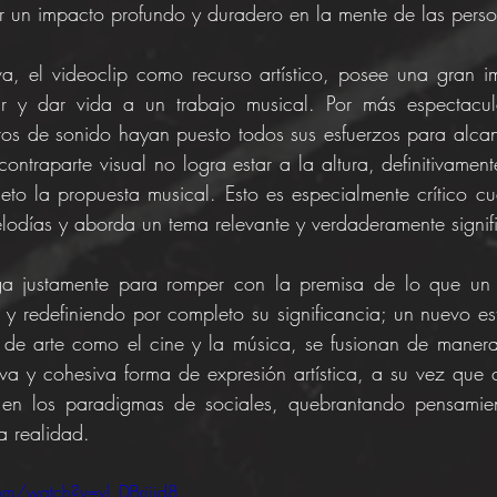
 un impacto profundo y duradero en la mente de las perso
a, el videoclip como recurso artístico, posee una gran i
 y dar vida a un trabajo musical. Por más espectacul
ros de sonido hayan puesto todos sus esfuerzos para alcanz
ontraparte visual no logra estar a la altura, definitivament
to la propuesta musical. Esto es especialmente crítico c
lodías y aborda un tema relevante y verdaderamente signifi
ga justamente para romper con la premisa de lo que un 
o y redefiniendo por completo su significancia; un nuevo es
de arte como el cine y la música, se fusionan de manera 
a y cohesiva forma de expresión artística, a su vez que 
en los paradigmas de sociales, quebrantando pensamient
a realidad.
om/watch?v=vl_DBrjjid8