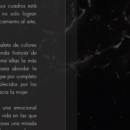
us cuadros está 
no solo logran 
camiento al arte, 
leta de colores 
da historia de 
tre ellas la más 
ara abordar la 
pe por completo 
blecidos por los 
acia la mujer.
 una emocional 
vida en las que 
tores una mirada 