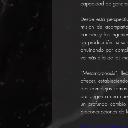
capacidad de generar
Desde esta perspectiv
misión de acompañar
canción y los ingenie
de producción, si su c
arruinando por comple
va más allá de las me
“Metamorphosis”, lle
ofrecer, estableciend
dos complejas ramas 
dar origen a una nuev
un profundo cambio 
preconcepciones de l
https://www.youtube.c