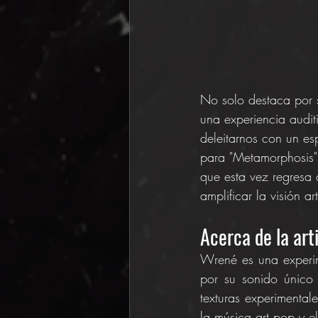
No solo destaca por 
una experiencia audit
deleitarnos con un es
para "Metamorphosis".
que esta vez regresa
amplificar la visión 
Acerca de la art
Wrené es una experim
por su sonido único
texturas experimental
la música art pop y el