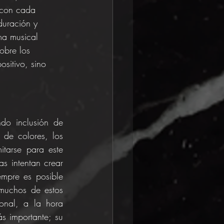
a con cada 
duración y 
ma musical 
obre los 
sitivo, sino 
o inclusión de 
 de colores, los 
itarse para este 
s intentan crear 
empre es posible 
muchos de estos 
onal, a la hora 
 importante; su 