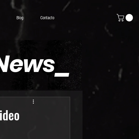
Blog
Contacto
 News_
ideo