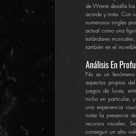
de Wrené desafía los 
acorde y nota. Con u
numerosos singles pr
actual como una figur
estándares musicales,
también en el increíb
Análisis En Prof
No es un fenómeno u
aspectos propios del 
juegos de luces, entr
nicho en particular, 
una experiencia visua
notar la presencia d
recursos visuales. S
conseguir un alto vo