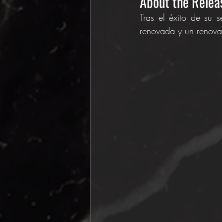
About the Releas
Tras el éxito de su 
renovada y un renova