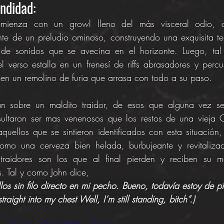
ndidad: 
ienza con un growl lleno del más visceral odio, c
te de un preludio ominoso, construyendo una exquisita te
 de sonidos que se avecina en el horizonte. Luego, ta
el verso estalla en un frenesí de riffs abrasadores y percu
en un remolino de furia que arrasa con todo a su paso.
an sobre un maldito traidor, de esos que alguna vez se 
ultaron ser mas venenosos que los restos de una vieja 
quellos que se sintieron identificados con esta situación,
omo una cerveza bien helada, burbujeante y revitalizad
 traidores son los que al final pierden y reciben su m
. Tal y como John dice, 
los sin filo directo en mi pecho. Bueno, todavía estoy de pi
straight into my chest Well, I’m still standing, bitch”.)