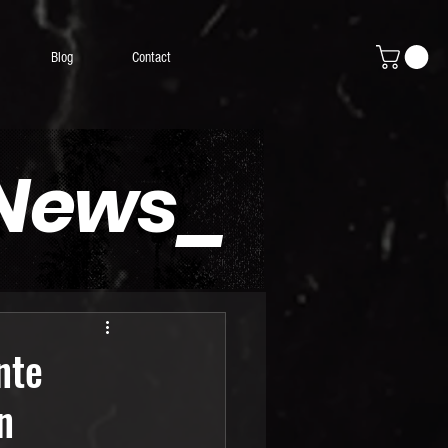
Blog
Contact
 News_
nte
n