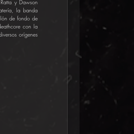
 Ratta y Dawson 
tería, la banda 
elón de fondo de 
eathcore con la 
iversos orígenes 