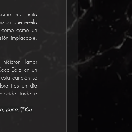
omo una lenta 
nsión que revela 
l como como un 
sión implacable, 
hicieron llamar 
Coca-Cola en un 
 esta canción se 
ora tras un día 
erecido tarde o 
e, perra.
“("
You 