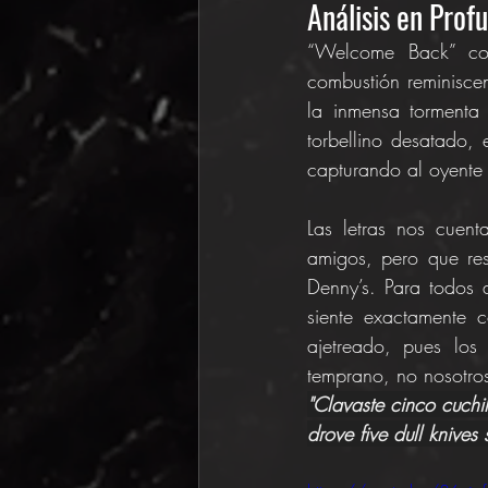
Análisis en Profu
“Welcome Back” com
combustión reminiscen
la inmensa tormenta
torbellino desatado, 
capturando al oyente 
Las letras nos cuent
amigos, pero que res
Denny’s. Para todos a
siente exactamente c
ajetreado, pues los
temprano, no nosotros
"Clavaste cinco cuchil
drove five dull knives 