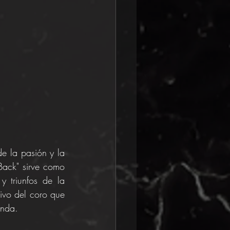
e la pasión y la 
ack" sirve como 
 triunfos de la 
ivo del coro que 
anda.