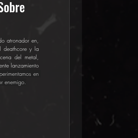
Sobre
o atronador en, 
deathcore y la 
ena del metal, 
ente lanzamiento 
perimentamos en 
or enemigo.