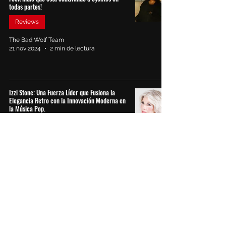
todas partes!
Reviews
The Bad Wolf Team
21 nov 2024
2 min de lectura
Izzi Stone: Una Fuerza Líder que Fusiona la
Elegancia Retro con la Innovación Moderna en
la Música Pop.
Reviews
The Bad Wolf Team
21 nov 2024
2 min de lectura
BEN SCOTT nos invita a superar el pasado y
abrazar los nuevos comienzos en su EP
cargado de emoción, "Wilting Flowers".
Lanzamientos