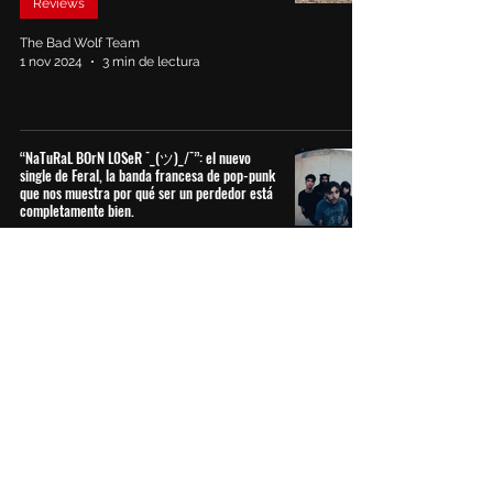
Reviews
The Bad Wolf Team
1 nov 2024
3 min de lectura
“NaTuRaL BOrN L0SeR ¯_(ツ)_/¯”: el nuevo
single de Feral, la banda francesa de pop-punk
que nos muestra por qué ser un perdedor está
completamente bien.
Lanzamientos
The Bad Wolf Team
1 nov 2024
3 min de lectura
Riffs, Resiliencia y Revolución: La Misión de
Emily Carmen de Inspirar Fuerza a Través del
Sonido.
Reviews